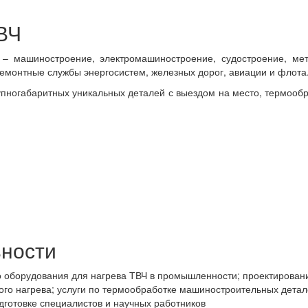
ВЧ
– машиностроение, электромашиностроение, судостроение, мет
емонтные службы энергосистем, железных дорог, авиации и флота
пногабаритных уникальных деталей с выездом на место, термооб
ности
 оборудования для нагрева ТВЧ в промышленности; проектирование
ного нагрева; услуги по термообработке машиностроительных дета
дготовке специалистов и научных работников