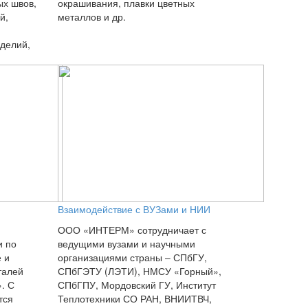
ых швов,
окрашивания, плавки цветных
й,
металлов и др.
делий,
Взаимодействие с ВУЗами и НИИ
ООО «ИНТЕРМ» сотрудничает с
и по
ведущими вузами и научными
 и
организациями страны – СПбГУ,
талей
СПбГЭТУ (ЛЭТИ), НМСУ «Горный»,
. С
СПбГПУ, Мордовский ГУ, Институт
тся
Теплотехники СО РАН, ВНИИТВЧ,