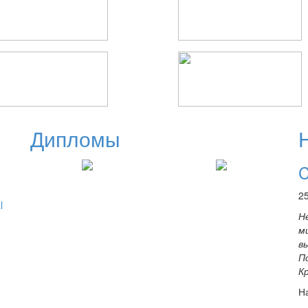
Дипломы
C
2
l
Н
м
в
П
К
Н