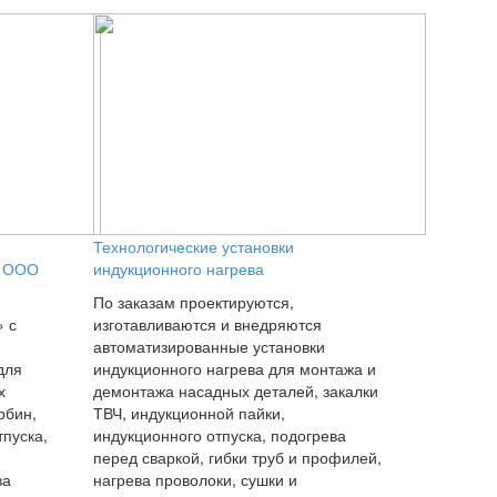
Технологические установки
я ООО
индукционного нагрева
По заказам проектируются,
 с
изготавливаются и внедряются
автоматизированные установки
для
индукционного нагрева для монтажа и
х
демонтажа насадных деталей, закалки
рбин,
ТВЧ, индукционной пайки,
тпуска,
индукционного отпуска, подогрева
перед сваркой, гибки труб и профилей,
ва
нагрева проволоки, сушки и