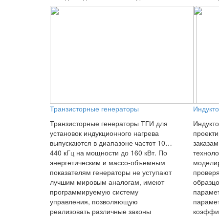
Транзисторные генераторы
Индукт
Транзисторные генераторы ТГИ для
Индукто
установок индукционного нагрева
проекти
выпускаются в диапазоне частот 10…
заказам
440 кГц на мощности до 160 кВт. По
техноло
энергетическим и массо-объемным
модели
показателям генераторы не уступают
проверя
лучшим мировым аналогам, имеют
образцо
программируемую систему
парамет
управления, позволяющую
парамет
реализовать различные законы
коэффи